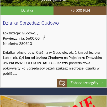
Działka
75 000 PLN
Działka Sprzedaż: Gudowo
Lokalizacja: Gudowo, ,
2
Powierzchnia: 5600.00 m
Nr oferty: 280513
Działka rolna o pow. 0,56 ha w Gudowie, ok. 1 km od Jeziora
Lubie, ok. 0,4 km od Jeziora Chudowo na Pojezierzu Drawskim
0% PROWIZJI OD KUPUJĄCEGO Koszty pośrednictwa
pokrywa tylko Sprzedający Jeżeli szukasz niedrogiej działki w
pobliżu...
Zobacz szczegóły →