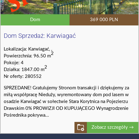
Dom
369 000 PLN
Dom Sprzedaż: Karwiagać
Lokalizacja: Karwiagać, ,
2
Powierzchnia: 96.50 m
Pokoje: 4
2
Działka: 1847.00 m
Nr oferty: 280552
SPRZEDANE! Gratulujemy Stronom transakcji i dziękujemy za
miłą współpracę Nieduży, wyremontowany dom pod lasem w
osadzie Karwiagać w sołectwie Stara Korytnica na Pojezierzu
Drawskim 0% PROWIZJI OD KUPUJĄCEGO Wynagrodzenie
Pośrednika pokrywa...
Zobacz szczegóły →