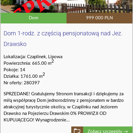
Dom
999 000 PLN
Dom 1-rodz. z częścią pensjonatową nad Jez.
Drawsko
Lokalizacja: Czaplinek, Lipowa
2
Powierzchnia: 665.00 m
Pokoje: 14
2
Działka: 1761.00 m
Nr oferty: 280397
SPRZEDANE! Gratulujemy Stronom transakcji i dziękujemy za
miłą współpracę Dom jednorodzinny z pensjonatem w bardzo
atrakcyjnej turystycznie okolicy, w Czaplinku nad Jeziorem
Drawsko na Pojezierzu Drawskim 0% PROWIZJI OD
KUPUJĄCEGO! Wynagrodzenie...
Zobacz szczegóły →