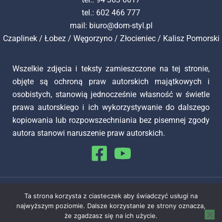
tel.: 602 466 777
mail:
biuro@dom-styl.pl
Czaplinek
/
Łobez
/
Węgorzyno
/
Złocieniec
/
Kalisz Pomorski
Wszelkie zdjęcia i teksty zamieszczone na tej stronie,
objęte są ochroną praw autorskich majątkowych i
osobistych, stanowią jednocześnie własność w świetle
prawa autorskiego i ich wykorzystywanie do dalszego
kopiowania lub rozpowszechniania bez pisemnej zgody
autora stanowi naruszenie praw autorskich.
Copyright © 2026 Dom Styl Nieruchomości
Ta strona korzysta z ciasteczek aby świadczyć usługi na
najwyższym poziomie. Dalsze korzystanie ze strony oznacza,
Wykonanie Simm Oprogramowanie
że zgadzasz się na ich użycie.