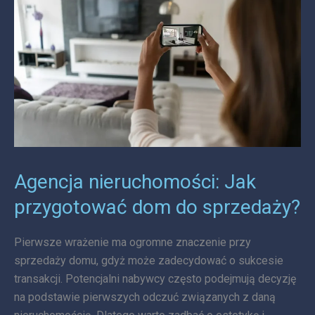
Jak
przygotować
dom
do
sprzedaży?
Agencja nieruchomości: Jak
przygotować dom do sprzedaży?
Pierwsze wrażenie ma ogromne znaczenie przy
sprzedaży domu, gdyż może zadecydować o sukcesie
transakcji. Potencjalni nabywcy często podejmują decyzję
na podstawie pierwszych odczuć związanych z daną