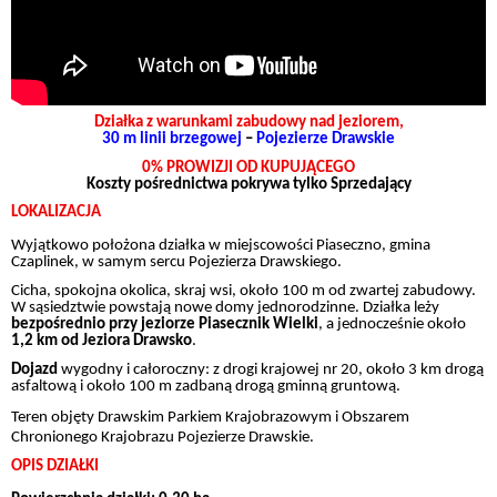
Działka z warunkami zabudowy nad jeziorem,
30 m linii brzegowej
–
Pojezierze Drawskie
0% PROWIZJI OD KUPUJĄCEGO
Koszty pośrednictwa pokrywa tylko Sprzedający
LOKALIZACJA
Wyjątkowo położona działka w miejscowości Piaseczno, gmina
Czaplinek, w samym sercu Pojezierza Drawskiego.
Cicha, spokojna okolica, skraj wsi, około 100 m od zwartej zabudowy.
W sąsiedztwie powstają nowe domy jednorodzinne. Działka leży
bezpośrednio przy jeziorze Piasecznik Wielki
, a jednocześnie około
1,2 km od Jeziora Drawsko
.
Dojazd
wygodny i całoroczny: z drogi krajowej nr 20, około 3 km drogą
asfaltową i około 100 m zadbaną drogą gminną gruntową.
Teren objęty Drawskim Parkiem Krajobrazowym i Obszarem
Chronionego Krajobrazu Pojezierze Drawskie.
OPIS DZIAŁKI