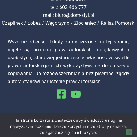
tel.: 602 466 777
mail:
biuro@dom-styl.pl
Czaplinek
/
Łobez
/
Węgorzyno
/
Złocieniec
/
Kalisz Pomorski
Wszelkie zdjęcia i teksty zamieszczone na tej stronie,
objęte są ochroną praw autorskich majątkowych i
osobistych, stanowią jednocześnie własność w świetle
prawa autorskiego i ich wykorzystywanie do dalszego
kopiowania lub rozpowszechniania bez pisemnej zgody
autora stanowi naruszenie praw autorskich.
Copyright © 2026 Dom Styl Nieruchomości
Ta strona korzysta z ciasteczek aby świadczyć usługi na
najwyższym poziomie. Dalsze korzystanie ze strony oznacza,
Wykonanie Simm Oprogramowanie
że zgadzasz się na ich użycie.