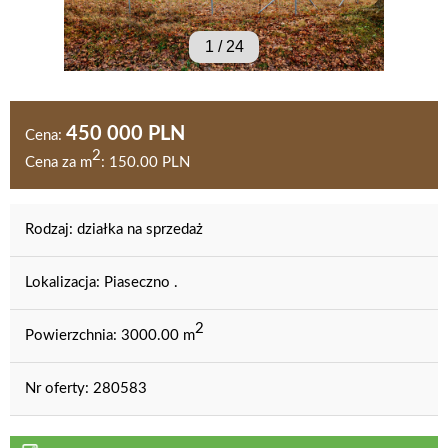
1
/
24
450 000 PLN
Cena:
2
Cena za m
:
150.00 PLN
Rodzaj:
działka na sprzedaż
Lokalizacja:
Piaseczno .
2
Powierzchnia:
3000.00 m
Nr oferty:
280583