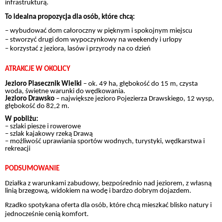
infrastrukturą.
To idealna propozycja dla osób, które chcą:
– wybudować dom całoroczny w pięknym i spokojnym miejscu
– stworzyć drugi dom wypoczynkowy na weekendy i urlopy
– korzystać z jeziora, lasów i przyrody na co dzień
ATRAKCJE W OKOLICY
Jezioro Piasecznik Wielki
– ok. 49 ha, głębokość do 15 m, czysta
woda, świetne warunki do wędkowania.
Jezioro Drawsko
– największe jezioro Pojezierza Drawskiego, 12 wysp,
głębokość do 82,2 m.
W pobliżu:
– szlaki piesze i rowerowe
– szlak kajakowy rzeką Drawą
– możliwość uprawiania sportów wodnych, turystyki, wędkarstwa i
rekreacji
PODSUMOWANIE
Działka z warunkami zabudowy, bezpośrednio nad jeziorem, z własną
linią brzegową, widokiem na wodę i bardzo dobrym dojazdem.
Rzadko spotykana oferta dla osób, które chcą mieszkać blisko natury i
jednocześnie cenią komfort.