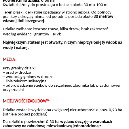
Powierzchnia działki: 0,30 ha
.
Kształt zbliżony do prostokąta o bokach około 30 m x 100 m.
Teren płaski, delikatnie opadający w stronę jeziora. Od północy
graniczy z drogą gminną, od południa posiada około
30 metrów
własnej linii brzegowej
.
Działka zadbana: koszona trawa, kilka drzew, brak zakrzaczeń.
Według ewidencji gruntów – RIVb.
Największym atutem jest otwarty, niczym nieprzysłonięty widok na
wodę i naturę.
MEDIA
Przy granicy działki:
– prąd w drodze
– wodociąg gminny w drodze
– linia telekomunikacyjna
– odprowadzenie ścieków do szczelnego zbiornika lub przydomowej
oczyszczalni
MOŻLIWOŚCI ZABUDOWY
Działka zostanie wydzielona z większej nieruchomości o pow. 0,93 ha
(istnieje projekt podziału).
Dla działki o powierzchni 0,30 ha
wydano decyzję o warunkach
zabudowy na zabudowę mieszkaniową jednorodzinną
z