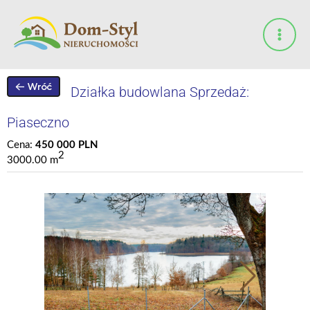
Przejdź
do
treści
Działka budowlana Sprzedaż:
Piaseczno
Cena:
450 000 PLN
2
3000.00 m