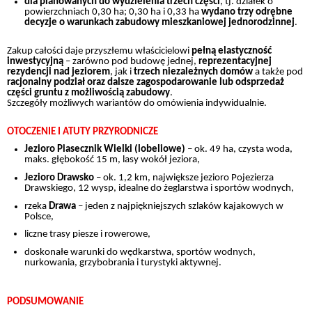
dla planowanych do wydzielenia trzech części
, tj. działek o
powierzchniach 0,30 ha; 0,30 ha i 0,33 ha
wydano
trzy
odrębne
decyzje o warunkach zabudowy mieszkaniowej jednorodzinnej
.
Zakup całości daje przyszłemu właścicielowi
pełną elastyczność
inwestycyjną
– zarówno pod budowę jednej,
reprezentacyjnej
rezydencji nad jeziorem
, jak i
trzech niezależnych domów
a także pod
racjonalny podział oraz dalsze zagospodarowanie lub odsprzedaż
części gruntu z możliwością zabudowy
.
Szczegóły możliwych wariantów do omówienia indywidualnie.
OTOCZENIE I ATUTY PRZYRODNICZE
Jezioro Piasecznik Wielki (lobeliowe)
– ok. 49 ha, czysta woda,
maks. głębokość 15 m, lasy wokół jeziora,
Jezioro Drawsko
– ok. 1,2 km, największe jezioro Pojezierza
Drawskiego, 12 wysp, idealne do żeglarstwa i sportów wodnych,
rzeka
Drawa
– jeden z najpiękniejszych szlaków kajakowych w
Polsce,
liczne trasy piesze i rowerowe,
doskonałe warunki do wędkarstwa, sportów wodnych,
nurkowania, grzybobrania i turystyki aktywnej.
PODSUMOWANIE