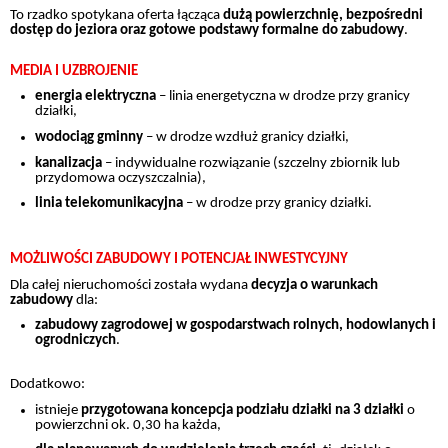
To rzadko spotykana oferta łącząca
dużą powierzchnię, bezpośredni
dostęp do jeziora oraz gotowe podstawy formalne do zabudowy
.
MEDIA I UZBROJENIE
energia elektryczna
– linia energetyczna w drodze przy granicy
działki,
wodociąg gminny
– w drodze wzdłuż granicy działki,
kanalizacja
– indywidualne rozwiązanie (szczelny zbiornik lub
przydomowa oczyszczalnia),
linia telekomunikacyjna
– w drodze przy granicy działki.
MOŻLIWOŚCI ZABUDOWY I POTENCJAŁ INWESTYCYJNY
Dla całej nieruchomości została wydana
decyzja o warunkach
zabudowy
dla:
zabudowy zagrodowej w gospodarstwach rolnych, hodowlanych i
ogrodniczych
.
Dodatkowo:
istnieje
przygotowana koncepcja podziału działki na 3 działki
o
powierzchni ok. 0,30 ha każda,