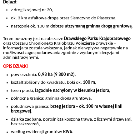
Dojazd:
z drogi krajowej nr 20,
ok. 3 km asfaltową drogą przez Siemczyno do Piaseczna,
następnie ok. 100 m
dobrze utrzymaną gminną drogą gruntową
.
Teren położony jest na obszarze
Drawskiego Parku Krajobrazowego
oraz Obszaru Chronionego Krajobrazu Pojezierze Drawskie –
informacja ta została wskazana, jednak nie wpływa negatywnie na
możliwości zagospodarowania zgodnie z wydanymi decyzjami
administracyjnymi.
OPIS DZIAŁKI
powierzchnia:
0,93 ha (9 300 m2)
,
kształt zbliżony do kwadratu, boki ok.
100 m
,
teren płaski,
łagodnie nachylony w kierunku jeziora
,
północna granica: gminna droga gruntowa,
południowa granica:
brzeg jeziora – ok. 100 m własnej linii
brzegowej
,
działka zadbana, porośnięta koszoną trawą, z licznymi drzewami,
bez zakrzaczeń,
według ewidencji gruntów:
RIVb
.