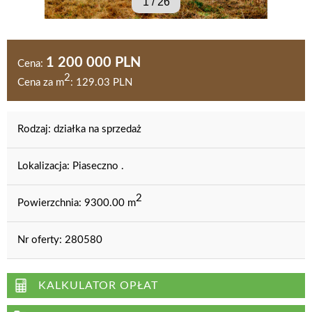
1
/
26
1 200 000 PLN
Cena:
2
Cena za m
:
129.03 PLN
Rodzaj:
działka na sprzedaż
Lokalizacja:
Piaseczno .
2
Powierzchnia:
9300.00 m
Nr oferty:
280580
KALKULATOR OPŁAT