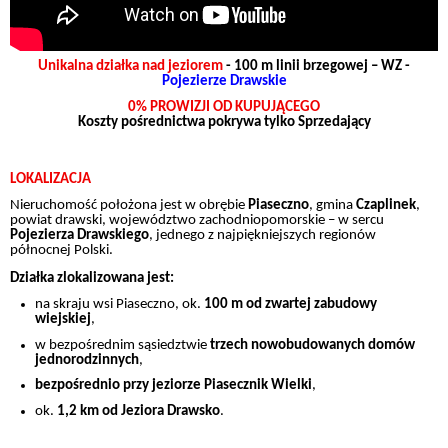
Unikalna działka nad jeziorem
- 100 m linii brzegowej – WZ -
Pojezierze Drawskie
0% PROWIZJI OD KUPUJĄCEGO
Koszty pośrednictwa pokrywa tylko Sprzedający
LOKALIZACJA
Nieruchomość położona jest w obrębie
Piaseczno
, gmina
Czaplinek
,
powiat drawski, województwo zachodniopomorskie – w sercu
Pojezierza Drawskiego
, jednego z najpiękniejszych regionów
północnej Polski.
Działka zlokalizowana jest:
na skraju wsi Piaseczno, ok.
100 m od zwartej zabudowy
wiejskiej
,
w bezpośrednim sąsiedztwie
trzech nowobudowanych domów
jednorodzinnych
,
bezpośrednio przy jeziorze Piasecznik Wielki
,
ok.
1,2 km od Jeziora Drawsko
.