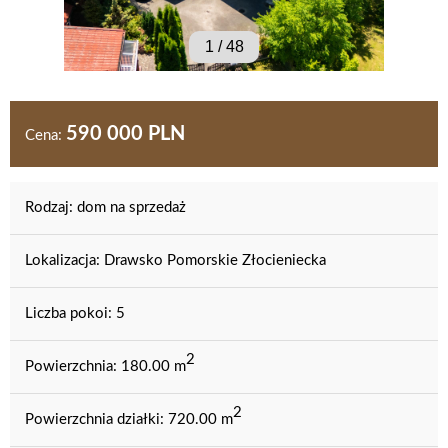
1
/
48
590 000 PLN
Cena:
Rodzaj:
dom na sprzedaż
Lokalizacja:
Drawsko Pomorskie Złocieniecka
Liczba pokoi:
5
2
Powierzchnia:
180.00 m
2
Powierzchnia działki:
720.00 m