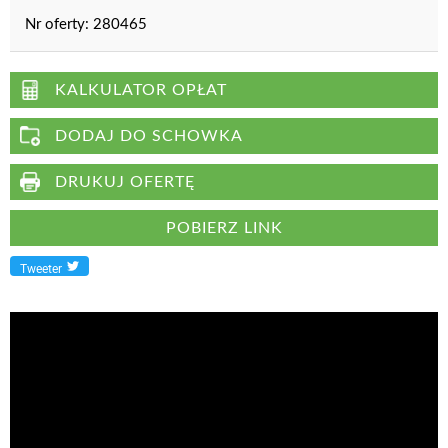
Nr oferty:
280465
KALKULATOR OPŁAT
DODAJ DO SCHOWKA
DRUKUJ OFERTĘ
POBIERZ LINK
Tweeter