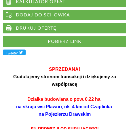
KALKULATOR OPŁAT
DODAJ DO SCHOWKA
DRUKUJ OFERTĘ
POBIERZ LINK
Tweeter
SPRZEDANA!
Gratulujemy stronom transakcji i dziękujemy za
współpracę
Działka budowlana o pow. 0,22 ha
na skraju wsi Pławno, ok. 4 km od Czaplinka
na Pojezierzu Drawskim
0% PROWIZJI OD KUPUJĄCEGO!