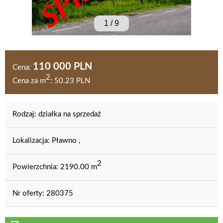
1
/
9
110 000 PLN
Cena:
2
Cena za m
:
50.23 PLN
Rodzaj:
działka na sprzedaż
Lokalizacja:
Pławno ,
2
Powierzchnia:
2190.00 m
Nr oferty:
280375