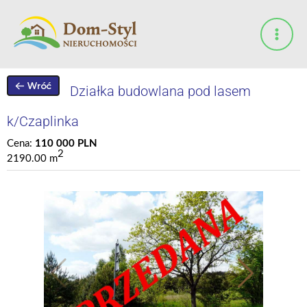
Przejdź
do
treści
Działka budowlana pod lasem
k/Czaplinka
Cena:
110 000 PLN
2
2190.00 m