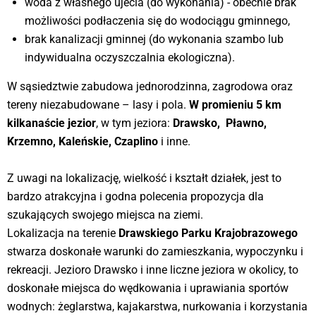
woda z własnego ujecia (do wykonania) - obecnie brak
możliwości podłaczenia się do wodociągu gminnego,
brak kanalizacji gminnej (do wykonania szambo lub
indywidualna oczyszczalnia ekologiczna).
W sąsiedztwie zabudowa jednorodzinna, zagrodowa oraz
tereny niezabudowane – lasy i pola.
W promieniu 5 km
kilkanaście jezior
, w tym jeziora:
Drawsko, Pławno,
Krzemno, Kaleńskie, Czaplino
i inne.
Z uwagi na lokalizację, wielkość i kształt działek, jest to
bardzo atrakcyjna i godna polecenia propozycja dla
szukających swojego miejsca na ziemi.
Lokalizacja na terenie
Drawskiego Parku Krajobrazowego
stwarza doskonałe warunki do zamieszkania, wypoczynku i
rekreacji. Jezioro Drawsko i inne liczne jeziora w okolicy, to
doskonałe miejsca do wędkowania i uprawiania sportów
wodnych: żeglarstwa, kajakarstwa, nurkowania i korzystania