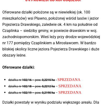
Oferowane działki położone są w niewielkiej (ok. 100
mieszkańców) wsi Pławno, położonej wśród lasów i jezior
Pojezierza Drawskiego, zaledwie ok. 4 km na południe od
Czaplinka – siedziby gminy, w powiecie drawskim w woj.
zachodniopomorskim. Wieś leży przy drodze wojewódzkiej
nr 177 pomiędzy Czaplinkiem a Mirosławcem. W bardzo
bliskiej okolicy liczne jeziora Pojezierza Drawskiego i duże
obszary leśne.
Oferowane działki:
SPRZEDANA
działka nr
102/16
– pow.
0,2215 ha
-
SPRZEDANA
działka nr
102/18
– pow.
0,2212 ha
–
SPRZEDANA
działka nr
102/19
– pow.
0,2190 ha
–
Działki powstały w wyniku podziału większego areału. Dla