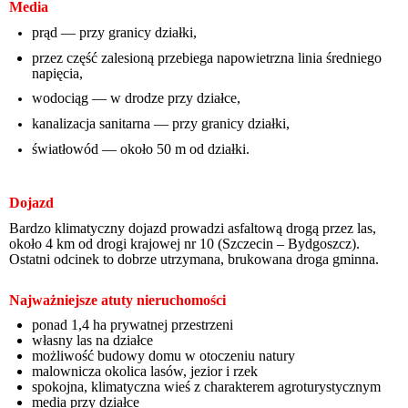
Media
prąd — przy granicy działki,
przez część zalesioną przebiega napowietrzna linia średniego
napięcia,
wodociąg — w drodze przy działce,
kanalizacja sanitarna — przy granicy działki,
światłowód — około 50 m od działki.
Dojazd
Bardzo klimatyczny dojazd prowadzi asfaltową drogą przez las,
około 4 km od drogi krajowej nr 10 (Szczecin – Bydgoszcz).
Ostatni odcinek to dobrze utrzymana
, brukowana droga gminna.
Najważniejsze atuty nieruchomości
ponad 1,4 ha prywatnej przestrzeni
w
ł
asny las na dzia
ł
ce
mo
ż
liwo
ść
budowy domu w otoczeniu natury
malownicza okolica lasów, jezior i rzek
spokojna, klimatyczna wie
ś
z charakterem agroturystycznym
media przy dzia
ł
ce