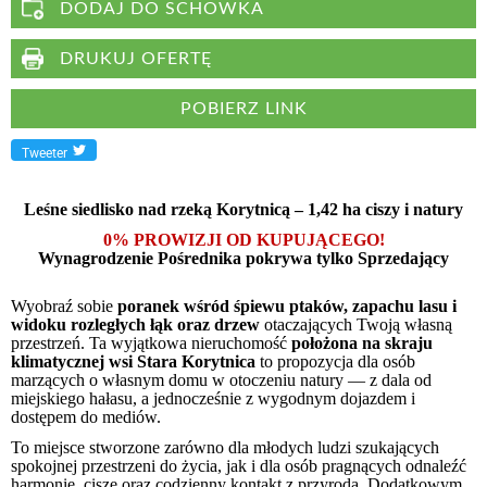
DODAJ DO SCHOWKA
DRUKUJ OFERTĘ
POBIERZ LINK
Tweeter
Leśne siedlisko nad rzeką Korytnicą – 1,42 ha ciszy i natury
0% PROWIZJI OD KUPUJĄCEGO!
Wynagrodzenie Pośrednika pokrywa tylko Sprzedający
Wyobraź sobie
poranek wśród śpiewu ptaków, zapachu lasu i
widoku rozległych łąk oraz drzew
otaczających Twoją własną
przestrzeń. Ta wyjątkowa nieruchomość
położona na skraju
klimatycznej wsi Stara Korytnica
to propozycja dla osób
marzących o własnym domu w otoczeniu natury — z dala od
miejskiego hałasu, a jednocześnie z wygodnym dojazdem i
dostępem do mediów.
To miejsce stworzone zarówno dla młodych ludzi szukających
spokojnej przestrzeni do życia, jak i dla osób pragnących odnaleźć
harmonię, ciszę oraz codzienny kontakt z przyrodą. Dodatkowym