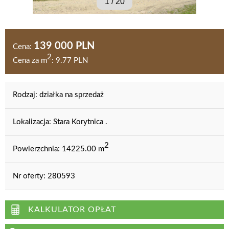
1
/
20
139 000 PLN
Cena:
2
Cena za m
:
9.77 PLN
Rodzaj:
działka na sprzedaż
Lokalizacja:
Stara Korytnica .
2
Powierzchnia:
14225.00 m
Nr oferty:
280593
KALKULATOR OPŁAT