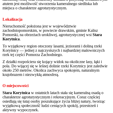
atutem jest możliwość stworzenia kameralnego siedliska lub
miejsca o charakterze agroturystycznym.
Lokalizacja
Nieruchomość położona jest w województwie
zachodniopomorskim, w powiecie drawskim, gminie Kalisz
Pomorski, na obrzeżach urokliwej, agroturystycznej wsi
Stara
Korytnica
.
To wyjątkowy region otoczony lasami, jeziorami i doliną rzeki
Korytnicy — jednej z najczystszych i najbardziej malowniczych
rzek tej części Pomorza Zachodniego.
Z działki rozpościera się kojący widok na okoliczne lasy, łąki i
pola. Do wijącej się w leśnej dolinie rzeki Korytnicy jest zaledwie
około 250 metrów. Okolica zachwyca spokojem, naturalnym
krajobrazem i niezwykłą atmosferą.
O miejscowości
Stara Korytnica
w ostatnich latach stała się kameralną osadą o
charakterze agroturystycznym i rekreacyjnym. Coraz częściej
osiedlają się tutaj osoby poszukujące życia bliżej natury, tworząc
wyjątkową społeczność ludzi ceniących spokój, przestrzeń i
aktywny wypoczynek.