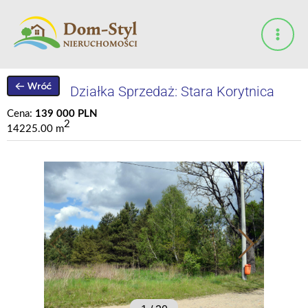
Przejdź
do
treści
Działka Sprzedaż: Stara Korytnica
Cena:
139 000 PLN
2
14225.00 m