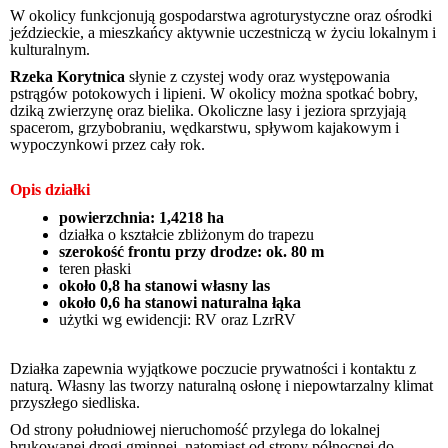
W okolicy funkcjonują gospodarstwa agroturystyczne oraz ośrodki
jeździeckie, a mieszkańcy aktywnie uczestniczą w życiu lokalnym i
kulturalnym.
Rzeka Korytnica
słynie z czystej wody oraz występowania
pstrągów potokowych i lipieni. W okolicy można spotkać bobry,
dziką zwierzynę oraz bielika. Okoliczne lasy i jeziora sprzyjają
spacerom, grzybobraniu, wędkarstwu, spływom kajakowym i
wypoczynkowi przez cały rok.
Opis działki
powierzchnia:
1,4218 ha
działka o kształcie zbliżonym do trapezu
szerokość frontu przy drodze: ok.
80 m
teren płaski
około
0,8 ha stanowi własny las
około
0,6 ha stanowi naturalna łąka
użytki wg ewidencji: RV oraz LzrRV
Działka zapewnia wyjątkowe poczucie prywatności i kontaktu z
naturą. Własny las tworzy naturalną osłonę i niepowtarzalny klimat
przyszłego siedliska.
Od strony
południowej nieruchomość przylega do lokalnej
brukowanej drogi gminnej, natomiast od strony p
ółnocnej do