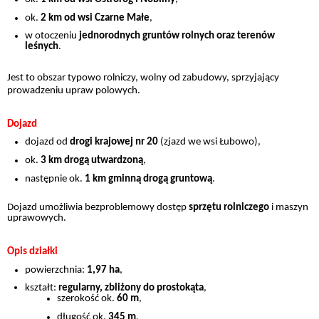
ok.
2 km od wsi Czarne Małe
,
w otoczeniu
jednorodnych gruntów rolnych oraz terenów
leśnych
.
Jest to obszar typowo rolniczy, wolny od zabudowy, sprzyjający
prowadzeniu upraw polowych.
Dojazd
dojazd od
drogi krajowej nr 20
(zjazd we wsi Łubowo),
ok.
3 km drogą utwardzoną
,
następnie ok.
1 km gminną drogą gruntową
.
Dojazd umożliwia bezproblemowy dostęp
sprzętu rolniczego
i maszyn
uprawowych.
Opis działki
powierzchnia:
1,97 ha
,
kształt:
regularny, zbliżony do prostokąta
,
szerokość ok.
60 m
,
długość ok.
345 m
,