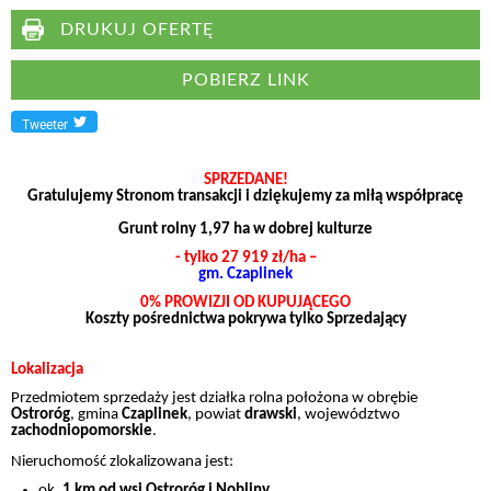
DRUKUJ OFERTĘ
POBIERZ LINK
Tweeter
SPRZEDANE!
Gratulujemy Stronom transakcji i dziękujemy za miłą współpracę
Grunt rolny 1,97 ha w dobrej kulturze
- tylko 27 919 zł/ha –
gm. Czaplinek
0% PROWIZJI OD KUPUJĄCEGO
Koszty pośrednictwa pokrywa tylko Sprzedający
Lokalizacja
Przedmiotem sprzedaży jest działka rolna położona w obrębie
Ostroróg
, gmina
Czaplinek
, powiat
drawski
, województwo
zachodniopomorskie
.
Nieruchomość zlokalizowana jest:
ok.
1 km od wsi Ostroróg i Nobliny
,