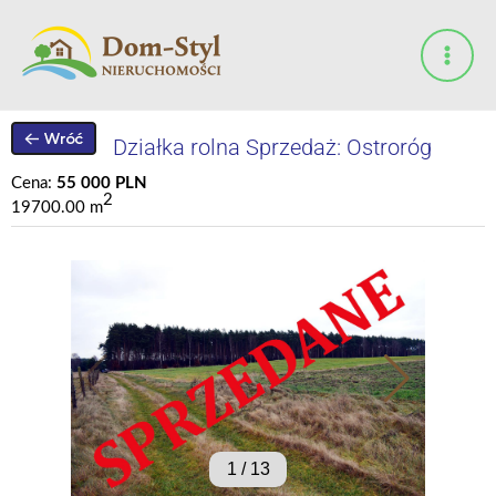
Przejdź
do
treści
Działka rolna Sprzedaż: Ostroróg
Cena:
55 000 PLN
2
19700.00 m
1
/
13