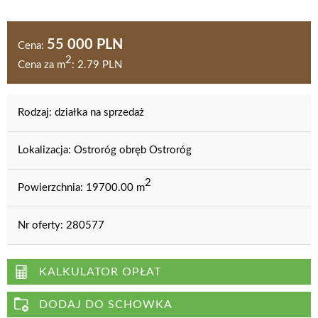
55 000 PLN
Cena:
2
Cena za m
:
2.79 PLN
Rodzaj:
działka na sprzedaż
Lokalizacja:
Ostroróg obręb Ostroróg
2
Powierzchnia:
19700.00 m
Nr oferty:
280577
KALKULATOR OPŁAT
DODAJ DO SCHOWKA