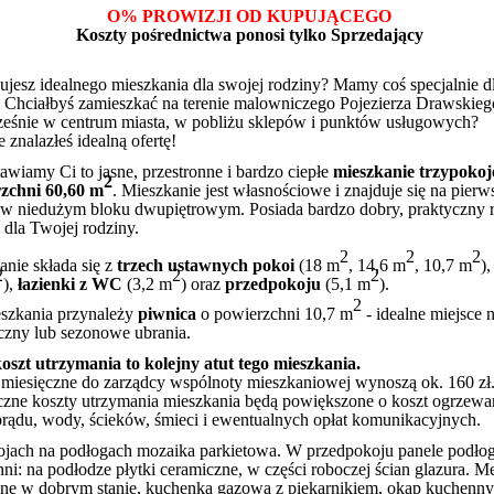
O% PROWIZJI OD KUPUJĄCEGO
Koszty pośrednictwa ponosi tylko Sprzedający
ujesz idealnego mieszkania dla swojej rodziny? Mamy coś specjalnie d
! Chciałbyś zamieszkać na terenie malowniczego Pojezierza Drawskiego
ześnie w centrum miasta, w pobliżu sklepów i punktów usługowych?
 znalazłeś idealną ofertę!
awiamy Ci to jasne, przestronne i bardzo ciepłe
mieszkanie trzypoko
2
zchni 60,60 m
. Mieszkanie jest własnościowe i znajduje się na pier
e w niedużym bloku dwupiętrowym. Posiada bardzo dobry, praktyczny r
 dla Twojej rodziny.
2
2
2
anie składa się z
trzech ustawnych pokoi
(18 m
, 14,6 m
, 10,7 m
),
2
2
2
),
łazienki z WC
(3,2 m
) oraz
przedpokoju
(5,1 m
).
2
szkania przynależy
piwnica
o powierzchni 10,7 m
- idealne miejsce n
yczny lub sezonowe ubrania.
koszt utrzymania to kolejny atut tego mieszkania.
 miesięczne do zarządcy wspólnoty mieszkaniowej wynoszą ok. 160 zł
czne koszty utrzymania mieszkania będą powiększone o koszt ogrzewa
 prądu, wody, ścieków, śmieci i ewentualnych opłat komunikacyjnych.
jach na podłogach mozaika parkietowa. W przedpokoju panele podło
i: na podłodze płytki ceramiczne, w części roboczej ścian glazura. M
ne w dobrym stanie, kuchenka gazowa z piekarnikiem, okap kuchenny