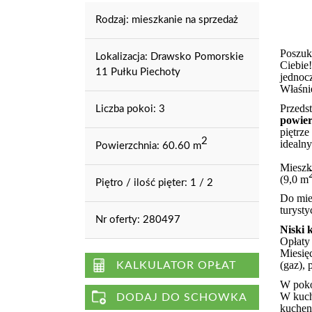
Rodzaj:
mieszkanie na sprzedaż
Poszuk
Lokalizacja:
Drawsko Pomorskie
Ciebie
11 Pułku Piechoty
jednoc
Właśnie
Przedst
Liczba pokoi:
3
powier
piętrz
2
idealny
Powierzchnia:
60.60 m
Mieszk
(9,0 m
Piętro / ilość pięter:
1 / 2
Do mie
turyst
Nr oferty:
280497
Niski 
Opłaty
Miesię
(gaz),
KALKULATOR OPŁAT
W poko
W kuchn
DODAJ DO SCHOWKA
kuchen