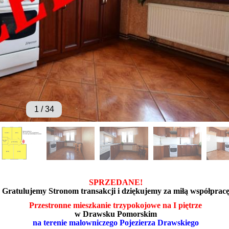
1
/
34
SPRZEDANE!
Gratulujemy Stronom transakcji i dziękujemy za miłą współprac
Przestronne mieszkanie trzypokojowe na I piętrze
w Drawsku Pomorskim
na terenie malowniczego Pojezierza Drawskiego