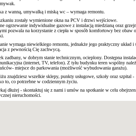
zmywak.
ka z wanną, umywalką i miską wc – wymaga remontu.
zkaniu zostały wymienione okna na PCV i drzwi wejściowe.
lne ogrzewanie indywidualne gazowe z instalacją miedzianą oraz grzej
ymi pozwala na korzystanie z ciepła w sposób komfortowy bez obaw 
i.
anie wymaga niewielkiego remontu, jednakże jego praktyczny układ i 
zacja z pewnością Cię zachwycą.
k zadbany, w dobrym stanie technicznym, ocieplony. Dostępna instala
unikacyjna (internet, TV, telefon). Z tyłu budynku teren wspólny nale
ańców- miejsce do parkowania (możliwość wybudowania garażu).
żu znajdziesz wszelkie sklepy, punkty usługowe, szkoły oraz szpital -
ko to, co potrzebne w codziennym życiu.
kaj dłużej - skontaktuj się z nami i umów na spotkanie w celu obejrzeni
ycznej nieruchomości.