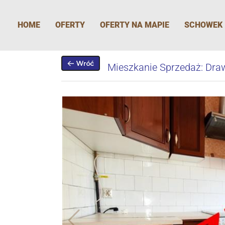
Przejdź
do
HOME
OFERTY
OFERTY NA MAPIE
SCHOWEK
treści
Mieszkanie Sprzedaż: Dra