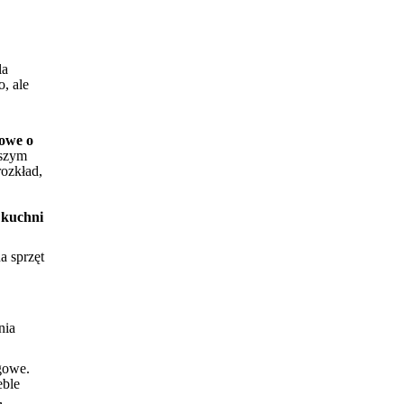
la
, ale
jowe
o
wszym
ozkład,
kuchni
a sprzęt
.
nia
gowe.
eble
,