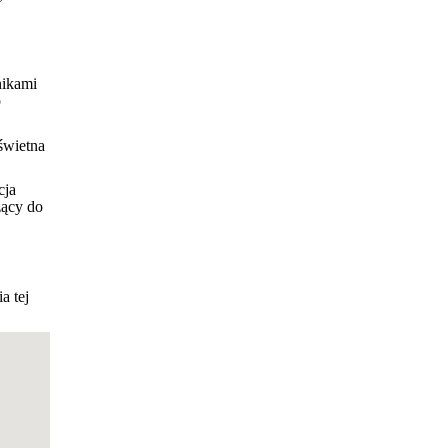
nikami
o
świetna
cja
żący do
a tej