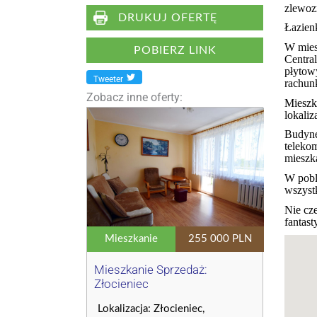
zlewo
DRUKUJ OFERTĘ
Łazien
W mies
POBIERZ LINK
Centra
płytow
Tweeter
rachunk
Zobacz inne oferty:
Mieszk
lokali
Budyne
telekom
mieszk
W pobli
wszyst
Nie cze
fantast
Mieszkanie
255 000 PLN
Mieszkanie Sprzedaż:
Złocieniec
Lokalizacja: Złocieniec,