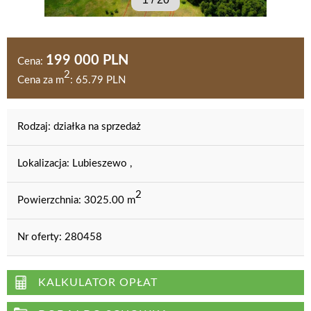
199 000 PLN
Cena:
2
Cena za m
:
65.79 PLN
Rodzaj:
działka na sprzedaż
Lokalizacja:
Lubieszewo ,
2
Powierzchnia:
3025.00 m
Nr oferty:
280458
KALKULATOR OPŁAT