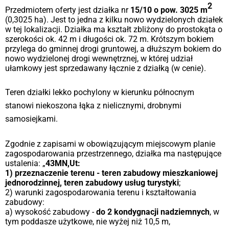
2
Przedmiotem oferty jest działka nr
15/10 o pow. 3025 m
(0,3025 ha). Jest to jedna z kilku nowo wydzielonych działek
w tej lokalizacji. Działka ma kształt zbliżony do prostokąta o
szerokości ok. 42 m i długości ok. 72 m. Krótszym bokiem
przylega do gminnej drogi gruntowej, a dłuższym bokiem do
nowo wydzielonej drogi wewnętrznej, w której udział
ułamkowy jest sprzedawany łącznie z działką (w cenie).
Teren działki lekko pochylony w kierunku północnym
stanowi niekoszona łąka z nielicznymi, drobnymi
samosiejkami.
Zgodnie z zapisami w obowiązującym miejscowym planie
zagospodarowania przestrzennego, działka ma następujące
ustalenia: „
43MN,Ut:
1)
przeznaczenie terenu - teren zabudowy mieszkaniowej
jednorodzinnej, teren zabudowy usług turystyki
;
2) warunki zagospodarowania terenu i kształtowania
zabudowy:
a) wysokość zabudowy -
do 2 kondygnacji nadziemnych
, w
tym poddasze użytkowe, nie wyżej niż 10,5 m,