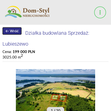
Przejdź
do
treści
Działka budowlana Sprzedaż:
Lubieszewo
Cena:
199 000 PLN
2
3025.00 m
1
/
20