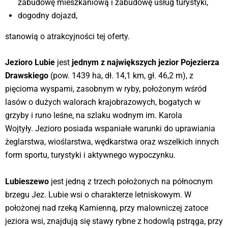
zabudowę mieszkaniową i zabudowę usług turystyki,
dogodny dojazd,
stanowią o atrakcyjności tej oferty.
Jezioro Lubie
jest
jednym z największych jezior Pojezierza
Drawskiego
(pow. 1439 ha, dł. 14,1 km, gł. 46,2 m), z
pięcioma wyspami, zasobnym w ryby, położonym wśród
lasów o dużych walorach krajobrazowych, bogatych w
grzyby i runo leśne, na szlaku wodnym im. Karola
Wojtyły. Jezioro posiada wspaniałe warunki do uprawiania
żeglarstwa, wioślarstwa, wędkarstwa oraz wszelkich innych
form sportu, turystyki i aktywnego wypoczynku.
Lubieszewo
jest jedną z trzech położonych na północnym
brzegu Jez. Lubie wsi o charakterze letniskowym. W
położonej nad rzeką Kamienną, przy malowniczej zatoce
jeziora wsi, znajdują się stawy rybne z hodowlą pstrąga, przy