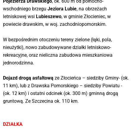
Pojezierza Drawskiego
, ok. 600 m od północno-
wschodniego brzegu
Jeziora Lubie
, na obrzeżach
letniskowej wsi
Lubieszewo
, w gminie Złocieniec, w
powiecie drawskim, w woj. zachodniopomorskim.
W bezpośrednim otoczeniu tereny zielone (łąki, pola,
nieużytki), nowo zabudowywane działki letniskowo-
rekreacyjne, oraz nieliczna zabudowa mieszkaniowa
jednorodzinna.
Dojazd drogą asfaltową
ze Złocieńca – siedziby Gminy- (ok.
11 km), lub z Drawska Pomorskiego – siedziby Powiatu -
(ok. 12 km) i ostatni odcinek (ok. 300 m) gminną drogą
gruntową. Ze Szczecina ok. 110 km.
DZIAŁKA